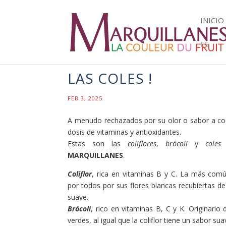
INICIO
ES
LAS COLES !
FEB 3, 2025
A menudo rechazados por su olor o sabor a co
dosis de vitaminas y antioxidantes.
Estas son las
coliflores
,
brócoli
y
coles 
MARQUILLANES
.
Coliflor
, rica en vitaminas B y C. La más común
por todos por sus flores blancas recubiertas d
suave.
Brócoli
, rico en vitaminas B, C y K. Originario 
verdes, al igual que la coliflor tiene un sabor sua