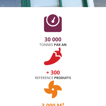

30 000
TONNES
PAR AN

+ 300
REFERENCE
PRODUITS

3 000 M²