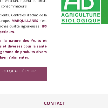
é en alliant rigueur du circuit
les consommateurs.
ients, Centrales d’achat de la
’Europe,
MARQUILLANES
s’est
ches qualité rigoureuses :
IFS
périeurs
.
e la nature des fruits et
s et diverses pour la santé
 gamme de produits divers
bien s’alimenter.
E OU QUALITÉ POUR
CONTACT